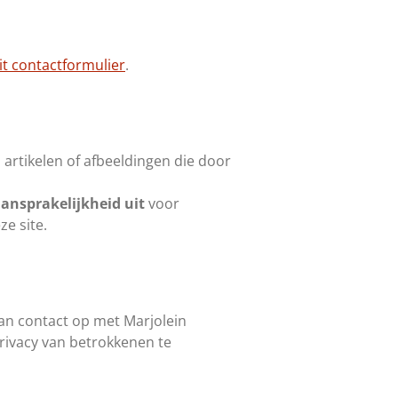
it contactformulier
.
 artikelen of afbeeldingen die door
aansprakelijkheid uit
voor
e site.
dan contact op met Marjolein
privacy van betrokkenen te