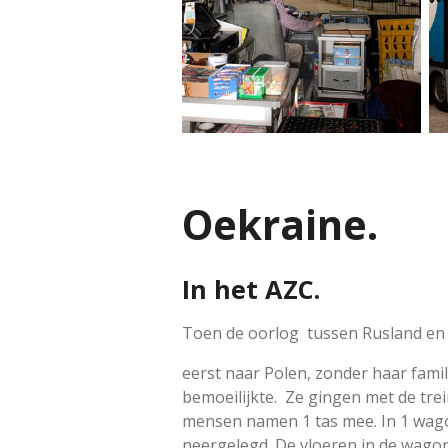
Oekraine.
In het AZC.
Toen de oorlog tussen Rusland en O
eerst naar Polen, z
onder haar famil
bemoeilijkte. Ze gingen met de tre
mensen namen 1 tas mee. In 1 wago
neergelegd. De vloeren in de wago