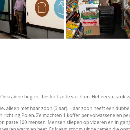
ekraiene begon, besloot ze te vluchten. Het eerste stuk v
ie, alleen met haar zoon (3jaar). Haar zoon heeft een dubbe
in richting Polen. Ze mochten 1 koffer per volwassene en p
n paste 100 mensen. Mensen sliepen op vloeren en in gang
n waren warm en heet. Er kwam stoom uit de ramen die ops